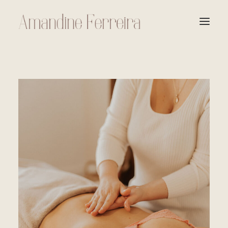
À PROPOS
LES SOINS
TARIFS
PRENDRE RENDEZ-VOUS
BONS CADEAUX
CONTACT
F.A.Q.
PANIER