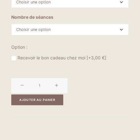
Nombre de séances
Option :
Recevoir le bon cadeau chez moi
[+3,00 €]
quantité
de
Offrir
AJOUTER AU PANIER
un
soin